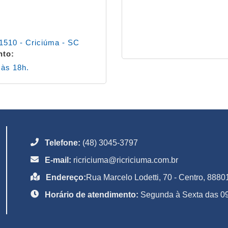
01510 - Criciúma - SC
nto:
 às 18h.
Telefone:
(48) 3045-3797
E-mail:
ricriciuma@ricriciuma.com.br
Endereço:
Rua Marcelo Lodetti, 70 - Centro, 8880
Horário de atendimento:
Segunda à Sexta das 09